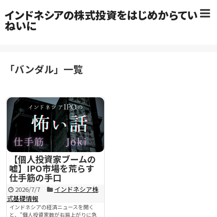
インドネシアの株式投資をはじめからてい
ねいに
「
バンダル
」
一覧
【個人投資家ブームの
嘘】IPO市場を荒らす
仕手筋の手口
2026/7/7
インドネシア株
式基礎情報
インドネシアの経済ニュースを開く
と、”個人投資家数が右肩上がりに急