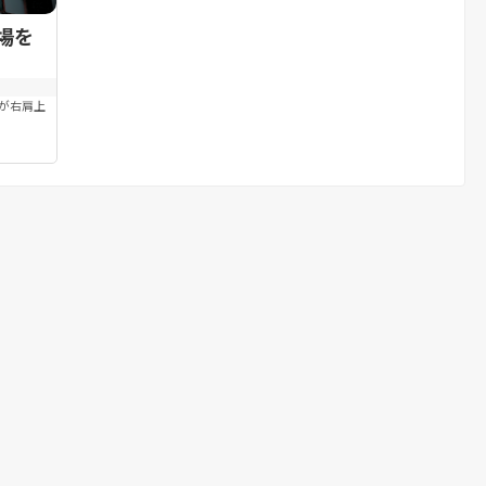
場を
が右肩上