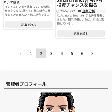
Smartfrenの合併から
ネシア投資
投資チャンスを探る
インドネシア株を保有している皆様、
せっかくなら1回くらい株主総会に参
2025/1/22
企業分析
加してみませんか？ 株主総会では...
XL Axiata と Smartfrenが合併を発表し
ました。開示情報によれば、市場に流
通している...
記事を読む
記事を読む
1
2
3
4
5
6
管理者プロフィール