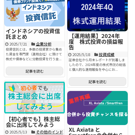
インドネシアの投資信
【運用結果】2024年
託まとめ
度 株式投資の損益報
2025/7/21
企業分析
告
投資信託とは、多数の投資家から集め
た資金を専門家（運用会社）に預けて
2025/5/18
投資成績
株式や債券などに分散投資を行う金...
証券会社から月末レポートが到着しま
したので、2024年度の株式市況の総括
と個人的な運用報告を中心にお...
記事を読む
記事を読む
【初心者でも】株主総
会に出席してみよう
XL Axiata と
2025/5/13
その他のインド