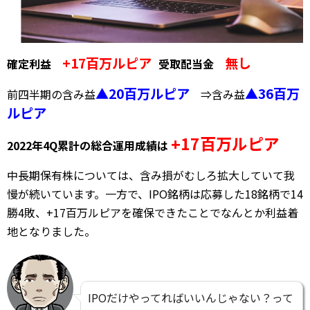
+17百万ルピア
無し
確定利益
受取配当金
▲20百万ルピア
▲36百
万
前四半期の含み益
⇒含み益
ルピア
+17百万ルピア
2022年4Q累計の総合運用成績は
中長期保有株については、含み損がむしろ拡大していて我
慢が続いています。一方で、IPO銘柄は応募した18銘柄で14
勝4敗、+17百万ルピアを確保できたことでなんとか利益着
地となりました。
IPOだけやってればいいんじゃない？って