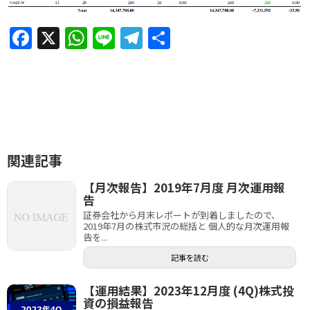
F
X
W
Li
T
共
a
h
n
el
有
c
at
e
e
e
s
gr
b
A
a
o
p
m
関連記事
o
p
k
【月次報告】2019年7月度 月次運用報
告
証券会社から月末レポートが到着しましたので、
2019年7月の株式市況の総括と 個人的な月次運用報
告を...
記事を読む
【運用結果】2023年12月度 (4Q)株式投
資の損益報告