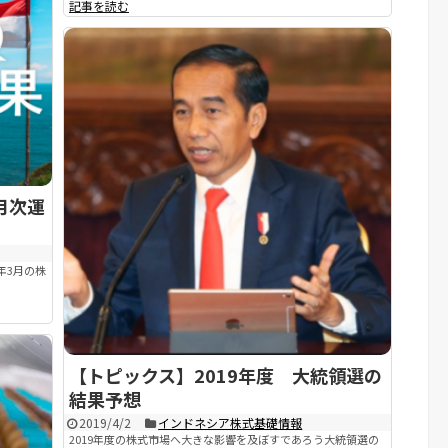
記事を読む
)月次運
年3月の株
【トピックス】2019年度 大統領選の
結果予想
2019/4/2
インドネシア株式基礎情報
2019年度の株式市場へ大きな影響を及ぼすであろう大統領選の