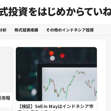
式投資をはじめからてい
分析
株式投資成績
その他のインドネシア投資
運用報
【検証】Sell in Mayはインドネシア市