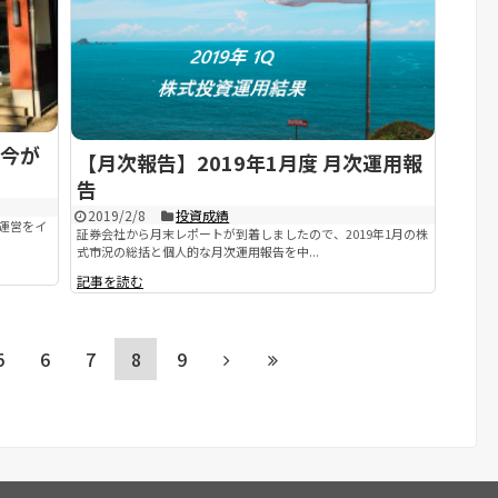
今が
【月次報告】2019年1月度 月次運用報
告
2019/2/8
投資成績
ズ運営をイ
証券会社から月末レポートが到着しましたので、2019年1月の株
式市況の総括と個人的な月次運用報告を中...
記事を読む
5
6
7
8
9