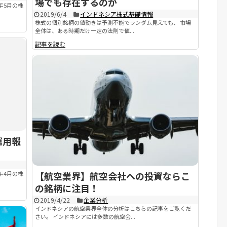
場でも存在するのか
年5月の株
2019/6/4
インドネシア株式基礎情報
株式の個別銘柄の値動きは予測不能でランダム見えても、 市場
全体は、ある時期だけ一定の法則で値...
記事を読む
運用報
【航空業界】航空会社への投資ならこ
年4月の株
の銘柄に注目！
2019/4/22
企業分析
インドネシアの航空業界全体の分析はこちらの記事をご覧くだ
さい。 インドネシアには多数の航空会...